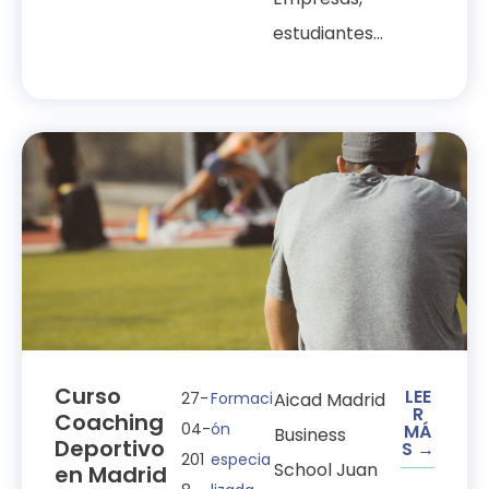
estudiantes...
Curso
LEE
27-
Formaci
Aicad Madrid
R
Coaching
04-
ón
MÁ
Business
Deportivo
S →
201
especia
School Juan
en Madrid