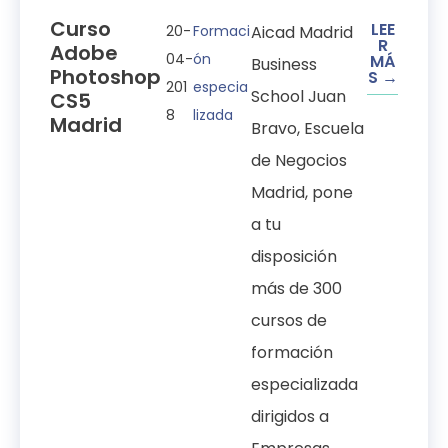
Curso
LEE
20-
Formaci
Aicad Madrid
R
Adobe
04-
ón
MÁ
Business
Photoshop
S →
201
especia
School Juan
CS5
8
lizada
Madrid
Bravo, Escuela
de Negocios
Madrid, pone
a tu
disposición
más de 300
cursos de
formación
especializada
dirigidos a