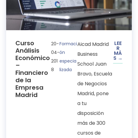
Curso
LEE
20-
Formaci
Aicad Madrid
R
Análisis
04-
ón
MÁ
Business
Económico
S →
201
especia
School Juan
–
8
lizada
Financiero
Bravo, Escuela
de la
de Negocios
Empresa
Madrid, pone
Madrid
a tu
disposición
más de 300
cursos de