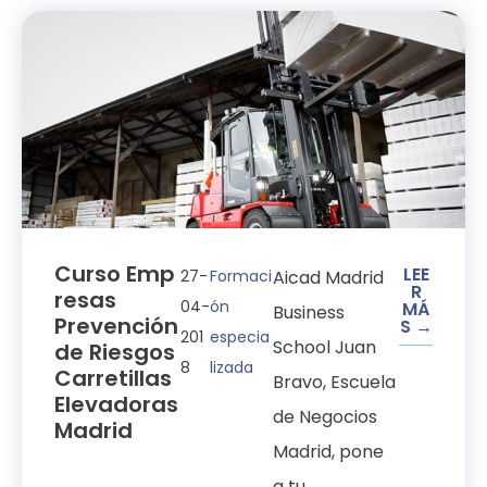
Curso Emp
LEE
27-
Formaci
Aicad Madrid
R
resas
04-
ón
MÁ
Business
Prevención
S →
201
especia
School Juan
de Riesgos
8
lizada
Carretillas
Bravo, Escuela
Elevadoras
de Negocios
Madrid
Madrid, pone
a tu