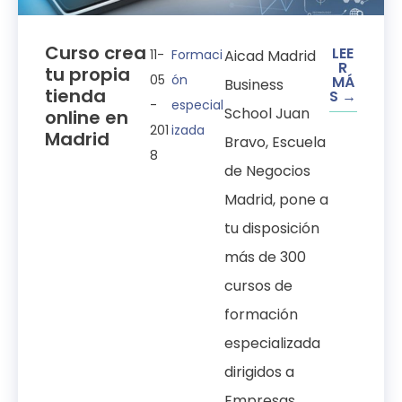
Curso crea
LEE
11-
Formaci
Aicad Madrid
R
tu propia
05
ón
MÁ
Business
tienda
S →
-
especial
School Juan
online en
201
izada
Madrid
Bravo, Escuela
8
de Negocios
Madrid, pone a
tu disposición
más de 300
cursos de
formación
especializada
dirigidos a
Empresas,