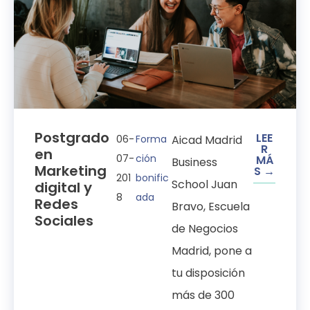
Postgrado
LEE
06-
Forma
Aicad Madrid
R
en
07-
ción
MÁ
Business
Marketing
S →
201
bonific
School Juan
digital y
8
ada
Redes
Bravo, Escuela
Sociales
de Negocios
Madrid, pone a
tu disposición
más de 300