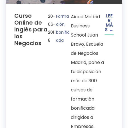
Curso
LEE
20-
Forma
Aicad Madrid
R
Online de
06-
ción
MÁ
Business
Inglés para
S →
201
bonific
School Juan
los
8
ada
Negocios
Bravo, Escuela
de Negocios
Madrid, pone a
tu disposición
más de 300
cursos de
formación
bonificada
dirigidos a
Empresas,