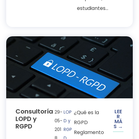
estudiantes...
Consultoría
LEE
29-
LOP
¿Qué es la
R
LOPD y
05-
D y
MÁ
RGPD
RGPD
S →
201
RGP
Reglamento
8
D