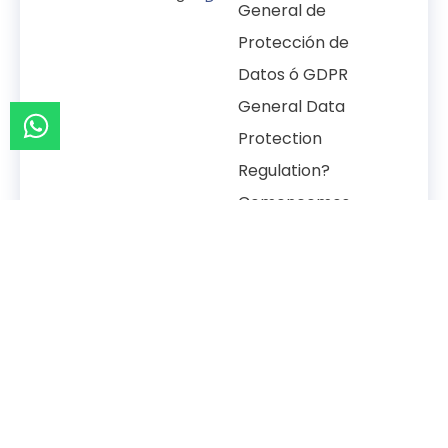
General de
Protección de
Datos ó GDPR
General Data
Protection
Regulation?
Comencemos
por explicar
esta Directiva
por la cual
todas...