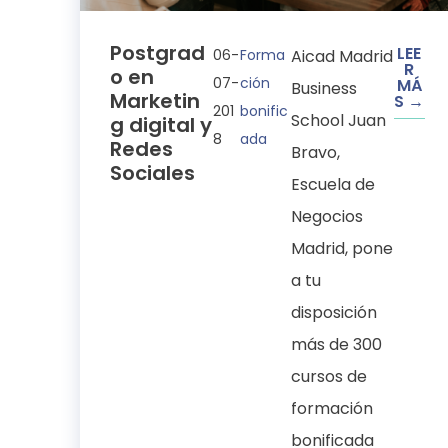
Postgrad
LEE
06-
Forma
Aicad Madrid
R
o en
07-
ción
MÁ
Business
Marketin
S →
201
bonific
School Juan
g digital y
8
ada
Redes
Bravo,
Sociales
Escuela de
Negocios
Madrid, pone
a tu
disposición
más de 300
cursos de
formación
bonificada