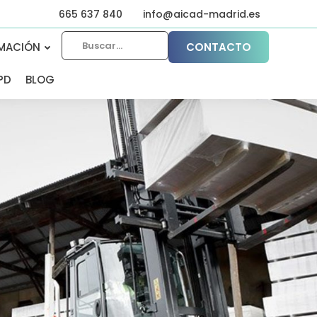
665 637 840
info@aicad-madrid.es
MACIÓN
CONTACTO
PD
BLOG