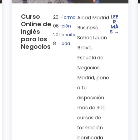
Curso
LEE
20-
Forma
Aicad Madrid
R
Online de
06-
ción
MÁ
Business
Inglés
S →
201
bonific
School Juan
para los
8
ada
Negocios
Bravo,
Escuela de
Negocios
Madrid, pone
a tu
disposición
más de 300
cursos de
formación
bonificada