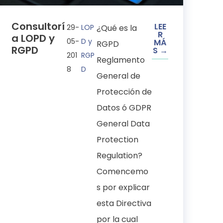
Consultorí
LEE
29-
LOP
¿Qué es la
R
a LOPD y
05-
D y
MÁ
RGPD
RGPD
S →
201
RGP
Reglamento
8
D
General de
Protección de
Datos ó GDPR
General Data
Protection
Regulation?
Comencemo
s por explicar
esta Directiva
por la cual